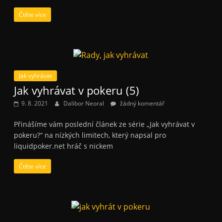
Čtěte více
Jak vyhrávat
Jak vyhrávat v pokeru (5)
9. 8. 2021
Dalibor Neoral
žádný komentář
Přinášíme vám poslední článek ze série „Jak vyhrávat v
pokeru?“ na nízkých limitech, který napsal pro
liquidpoker.net hráč s nickem
Čtěte více