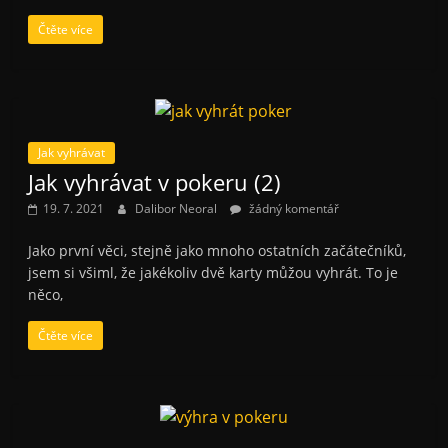
Čtěte více
Jak vyhrávat
Jak vyhrávat v pokeru (2)
19. 7. 2021
Dalibor Neoral
žádný komentář
Jako první věci, stejně jako mnoho ostatních začátečníků,
jsem si všiml, že jakékoliv dvě karty můžou vyhrát. To je
něco,
Čtěte více