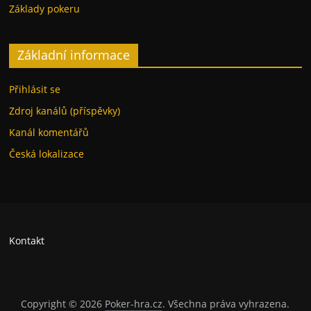
Základy pokeru
Základní informace
Přihlásit se
Zdroj kanálů (příspěvky)
Kanál komentářů
Česká lokalizace
Kontakt
Copyright © 2026
Poker-hra.cz
. Všechna práva vyhrazena.