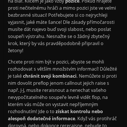
na blaf. Klíčem je jako vždy
pozice
. Pokud hrajete
proti nečitelnému hráči a mimo pozici jste ve velmi
bezbranné situaci! Potřebujete si co nejrychleji
vyjasnit, jaké máte šance! Dle zásady přímočarosti
musíte dát najevo buď svoji slabost, nebo poslat
soupeři výstrahu. Nesnažte se o žádný zbytečný
krok, který by vás pravděpodobně připravil o
žetony!
Chcete proti nim být v pozici, abyste se mohli
rozhodovat s větším množstvím informací! Důležité
je také
chránit svoji kombinaci
. Nemůžete si proti
nim dovolit preflop jenom callnout jejich raise s
např. J-J, musíte reraisnout a nenechat vašeho
nevypočitatelného soupeře levně vidět flop, na
kterém vás může on vystavit nepříjemným
rozhodnutím! Jde o to
získat kontrolu nebo
alespoň dodatečné informace
. Když vás protihráč
dorovná, nebo dokonce rereraisne, nebude to