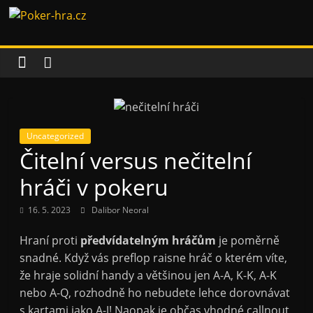
Přeskočit
Poker-
na
obsah
hra.cz
Vše
o
pokeru
Uncategorized
Čitelní versus nečitelní
hráči v pokeru
16. 5. 2023
Dalibor Neoral
Hraní proti
předvídatelným hráčům
je poměrně
snadné. Když vás preflop raisne hráč o kterém víte,
že hraje solidní handy a většinou jen A-A, K-K, A-K
nebo A-Q, rozhodně ho nebudete lehce dorovnávat
s kartami jako A-J! Naopak je občas vhodné callnout