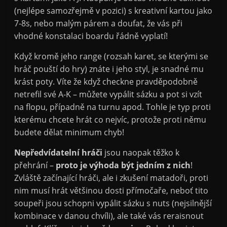
(nejlépe samozřejmě v pozici) s kreativní kartou jako
7-8s, nebo malým párem a doufat, že vás při
vhodné konstalaci boardu řádně vyplatí!
Když kromě jeho range (rozsah karet, se kterými se
hráč pouští do hry) znáte i jeho styl, je snadné mu
krást poty. Víte že když checkne pravděpodobně
netrefil své A-K – můžete vypálit sázku a pot si vzít
na flopu, případně na turnu apod. Tohle je typ proti
kterému chcete hrát co nejvíc, protože proti němu
budete dělat minimum chyb!
Nepředvídatelní hráči
jsou naopak těžko k
přehrání –
proto je výhoda být jedním z nich
!
Zvláště začínající hráči, ale i zkušení matadoři, proti
nim musí hrát většinou dosti přímočaře, neboť tito
soupeři jsou schopni vypálit sázku s nuts (nejsilnější
kombinace v danou chvíli), ale také vás reraisnout