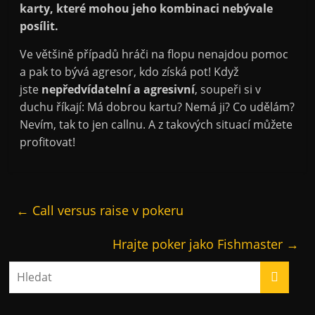
karty, které mohou jeho kombinaci nebývale
posílit.
Ve většině případů hráči na flopu nenajdou pomoc
a pak to bývá agresor, kdo získá pot! Když
jste
nepředvídatelní a agresivní
, soupeři si v
duchu říkají: Má dobrou kartu? Nemá ji? Co udělám?
Nevím, tak to jen callnu. A z takových situací můžete
profitovat!
←
Call versus raise v pokeru
Hrajte poker jako Fishmaster
→