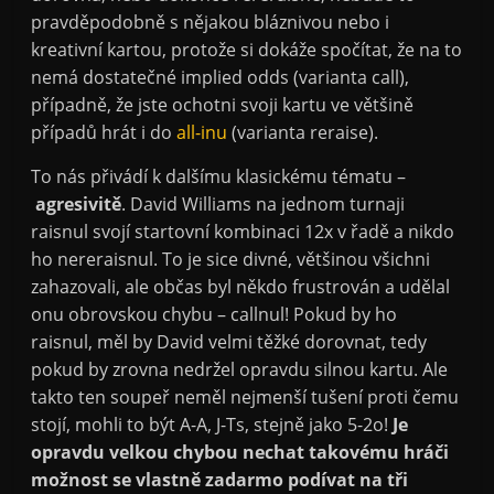
pravděpodobně s nějakou bláznivou nebo i
kreativní kartou, protože si dokáže spočítat, že na to
nemá dostatečné implied odds (varianta call),
případně, že jste ochotni svoji kartu ve většině
případů hrát i do
all-inu
(varianta reraise).
To nás přivádí k dalšímu klasickému tématu –
agresivitě
. David Williams na jednom turnaji
raisnul svojí startovní kombinaci 12x v řadě a nikdo
ho nereraisnul. To je sice divné, většinou všichni
zahazovali, ale občas byl někdo frustrován a udělal
onu obrovskou chybu – callnul! Pokud by ho
raisnul, měl by David velmi těžké dorovnat, tedy
pokud by zrovna nedržel opravdu silnou kartu. Ale
takto ten soupeř neměl nejmenší tušení proti čemu
stojí, mohli to být A-A, J-Ts, stejně jako 5-2o!
Je
opravdu velkou chybou nechat takovému hráči
možnost se vlastně zadarmo podívat na tři