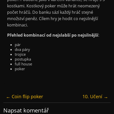
kostkami. Kostkový poker může hrát neomezený
počet hráčů. Do banku sází každý hráč stejné
množství peněz. Cílem hry je hodit co nejsilnější
kombinaci.
Přehled kombinací od nejslabší po nejsilnější
:
pár
dva páry
trojice
postupka
full house
poker
←
Coin flip poker
10. Učení
→
Napsat komentář