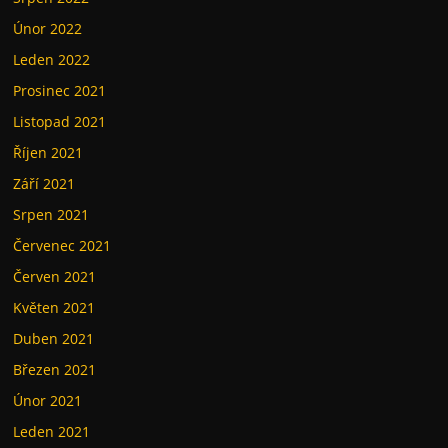
Únor 2022
Leden 2022
Prosinec 2021
Listopad 2021
Říjen 2021
Září 2021
Srpen 2021
Červenec 2021
Červen 2021
Květen 2021
Duben 2021
Březen 2021
Únor 2021
Leden 2021