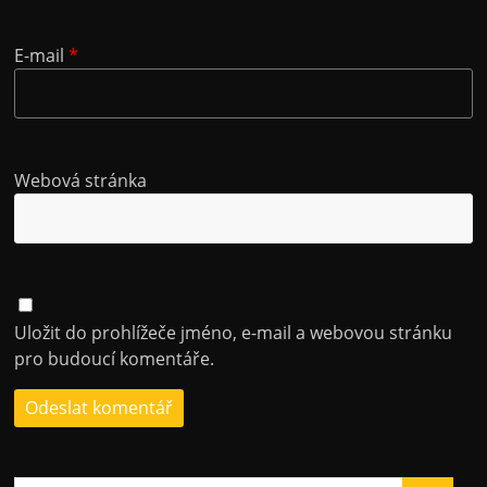
E-mail
*
Webová stránka
Uložit do prohlížeče jméno, e-mail a webovou stránku
pro budoucí komentáře.