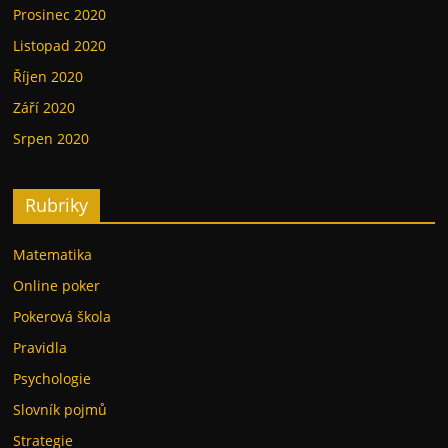
Prosinec 2020
Listopad 2020
Říjen 2020
Září 2020
Srpen 2020
Rubriky
Matematika
Online poker
Pokerová škola
Pravidla
Psychologie
Slovník pojmů
Strategie