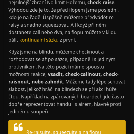
nejsilnější zbraní No-limit Hol’emu,
check-raise
.
Výhodou zde je to, že před flopem jsme poslední,
kdo je na řadě. Úspěšně můžeme předvádět re-
raisy a snadno squeezovat. A i když při něm
dostanete call nebo dva, na flopu můžete v klidu
pálit
kontinuální sázku
z první.
Když jsme na blindu, můžeme checknout a
rozhodovat se až po sázce, případně i s jediným
protivníkem. Na této pozici máme spoustu
možností reakce,
vsadit, check-callnout, check-
raisnout, nebo zahodit
. Můžeme tady lépe schovat
slabost, jelikož hráči na blindech se při akci hůře
čtou. Například na zpárovaných boardech jde často
dobře reprezentovat handu i s airem, hlavně proti
jedinému soupeři.
Re-raisujte, squeezujte a na flopu