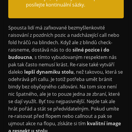
posílejte kontinuální sázky.
Spousta lidí má zafixované bezmyšlenkovité
raisování z pozdních pozic a nadcházející call nebo
fold hráčů na blindech. Když ale z blindů check-
raisneme, dostává nás to do
silné pozice i do
budoucna
, s tímto vybudovaným respektem nás
pak tak často nemusí krást. Re-raise také vytváří
daleko
lepší dynamiku stolu
, než takovou, která se
odehrává při callu. Je totiž potřeba umět bránit
bindy bez obyčejného callováni. Na tom sice není
nic špatného, ale je to pouze jedna ze zbraní, které
se dají využít. Byť tou nejpasivnější. Nejde tak ale
hrát pořád a stát se předvídatelným. Pokud umíte
re-raisovat před flopem nebo callnout a pak se
ujmout akce na flopu, získáte si tím
kvalitní image
a respekt u stolu
.