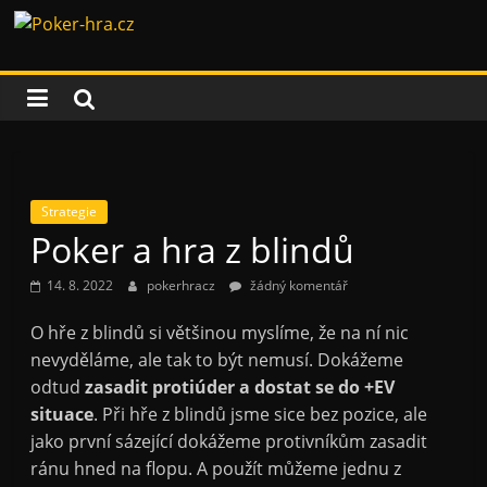
Přeskočit
Poker-
na
obsah
hra.cz
Vše
o
pokeru
Strategie
Poker a hra z blindů
14. 8. 2022
pokerhracz
žádný komentář
O hře z blindů si většinou myslíme, že na ní nic
nevyděláme, ale tak to být nemusí. Dokážeme
odtud
zasadit protiúder a dostat se do +EV
situace
. Při hře z blindů jsme sice bez pozice, ale
jako první sázející dokážeme protivníkům zasadit
ránu hned na flopu. A použít můžeme jednu z