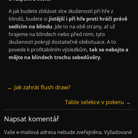
A jak budete získávat více zkušeností při hře z
blindů, budete si
jistější i při hře proti hráči právě
sedícím na blindu
. Jde to na obě strany, ať už
hrajeme na blindech nebo před nimi, tyto
zkušenosti pokryjí dostatečně oběsituace. A to
povede k profitabilním výsledkům,
tak se nebojte a
mějte na blindech trochu sebedůvěry.
←
Jak zahrát flush draw?
Table selekce v pokeru
→
Napsat komentář
Vaše e-mailová adresa nebude zveřejněna.
Vyžadované