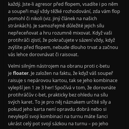
každý. Jste-li agresor před flopem, vsadíte i po něm
a soupeři mají vždy těžké rozhodování, zda vám flop
pomohl či nikoli (viz. jiný článek na našich
stránkách). Je samozřejmě důležité jejich sílu
nepřeceňovat a hru rozumně mixovat. Když vaši
protihráči zjistí, že pokračujete v sázení vždy, když
zvýšíte před flopem, nebude dlouho trvat a začnou
vás lehce dorovnávat či raisovat.
Velmi silným nástrojem na obranu proti c-betu
je
floater
. Je založen na faktu, že když váš soupeř
raisuje s nepárovou kartou, tak se jeho kombinace
vylepší jen 1 ze 3 her! Spočívá v tom, že dorovnáte
protihráčův c-bet, prakticky bez ohledu na sílu
svých karet. To je pro něj náznakem určité síly a
pokud jeho karta není opravdu dobrá nebo si
nevylepší svoji kombinaci na turnu máte šanci
ukrást celý pot svojí sázkou na turnu – po jeho