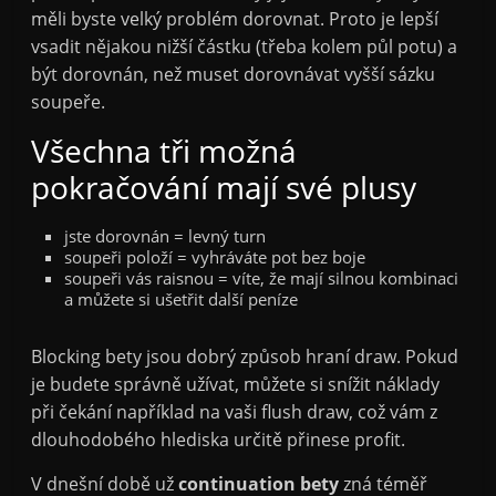
měli byste velký problém dorovnat. Proto je lepší
vsadit nějakou nižší částku (třeba kolem půl potu) a
být dorovnán, než muset dorovnávat vyšší sázku
soupeře.
Všechna tři možná
pokračování mají své plusy
jste dorovnán = levný turn
soupeři položí = vyhráváte pot bez boje
soupeři vás raisnou = víte, že mají silnou kombinaci
a můžete si ušetřit další peníze
Blocking bety jsou dobrý způsob hraní draw. Pokud
je budete správně užívat, můžete si snížit náklady
při čekání například na vaši flush draw, což vám z
dlouhodobého hlediska určitě přinese profit.
V dnešní době už
continuation bety
zná téměř