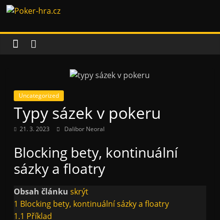
Přeskočit
Poker-
na
obsah
hra.cz
Vše
o
pokeru
Uncategorized
Typy sázek v pokeru
21. 3. 2023
Dalibor Neoral
Blocking bety, kontinuální
sázky a floatry
Obsah článku
skrýt
1
Blocking bety, kontinuální sázky a floatry
1.1
Příklad