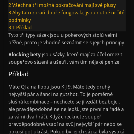
2
Všechna tři možná pokračování mají své plusy
3
Aby tato zbraň dobře fungovala, jsou nutné určité
podmínky
3.1
Příklad
Tyto tři typy sázek jsou u pokerových stolů velmi
běžné, proto je vhodné seznámit se s jejich principy.
Blocking bety
jsou sázky, které mají za účel omezit
soupeřovo sázení a ušetřit vám tím nějaké peníze.
Příklad
Máte QJ a na flopu jsou K J 9. Máte tedy druhý
nejvyšší pár a šanci na gutshot. To je poměrně
slušná kombinace – nechcete se jí vzdát bez boje ,
ale pravděpodobně ne nejlepší. Jste první na řadě a
za vámi dva hráči. Když checknete soupeři
pravděpodobně vsadí na svůj nejvyšší pár nebo se
pokusí pot ukrást. Pokud by jejich sázka byla vysoká