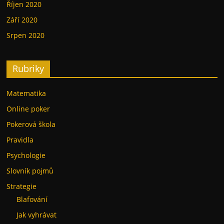
Říjen 2020
Září 2020
Srpen 2020
Rubriky
Matematika
Online poker
Pokerová škola
Pravidla
Psychologie
Slovník pojmů
Strategie
Blafování
Jak vyhrávat