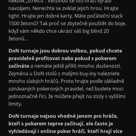
několik „střelců“. Většinou se tito hráči vyřadí
navzájem. Nenechte se zviklat jejich hrou. Hrajte
tight. Hrajte jen dobré karty. Máte počáteční stack
1500 žetonů? Tak proč se zbytečně pouštět do boje,
když vám někdo chce ukrást váš big blind 20
žetonů…
DoN turnaje jsou dobrou volbou, pokud chcete
pravidelně profitovat nebo pokud s pokerem
začínáte
a nemáte ještě příliš mnoho zkušeností.
Zejména u DoN stolů s malými buy-iny naleznete
mnoho slabých hráčů. Proto hrajte podle základně
uznávaných pokerových pravidel, než budete moci
jednoznačně říci, že můžete přejít na stoly s vyššími
limity.
DoN turnaje nejsou vhodné jenom pro hráče,
kteří s pokerem teprve začínají, ale často je
vyhledávají i online poker hráči, kteří hrají více