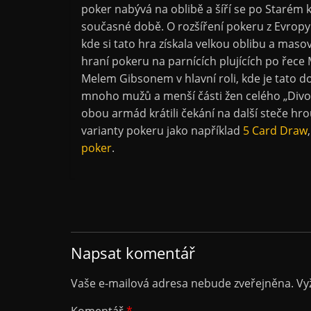
poker nabývá na oblibě a šíří se po Starém
současné době. O rozšíření pokeru z Evropy d
kde si tato hra získala velkou oblibu a mas
hraní pokeru na parnících plujících po řece
Melem Gibsonem v hlavní roli, kde je tato d
mnoho mužů a menší části žen celého „Divoké
obou armád krátili čekání na další steče hr
varianty pokeru jako například
5 Card Draw
poker
.
Napsat komentář
Vaše e-mailová adresa nebude zveřejněna.
Vy