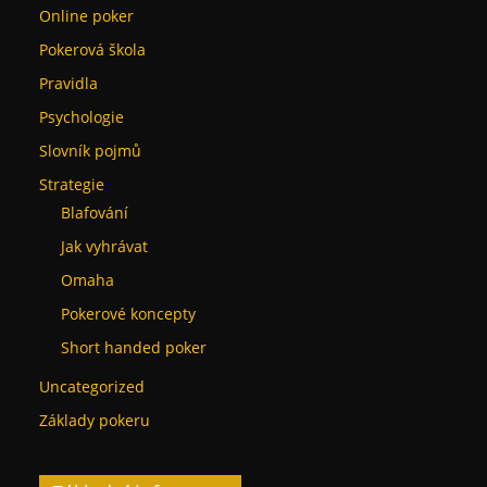
Online poker
Pokerová škola
Pravidla
Psychologie
Slovník pojmů
Strategie
Blafování
Jak vyhrávat
Omaha
Pokerové koncepty
Short handed poker
Uncategorized
Základy pokeru