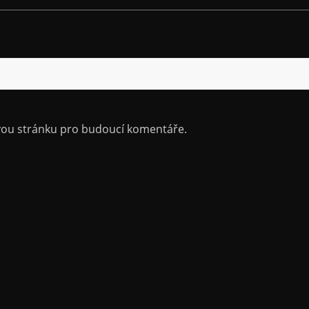
ovou stránku pro budoucí komentáře.