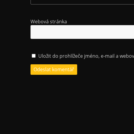
Webová stránka
Uložit do prohlížeče jméno, e-mail a web