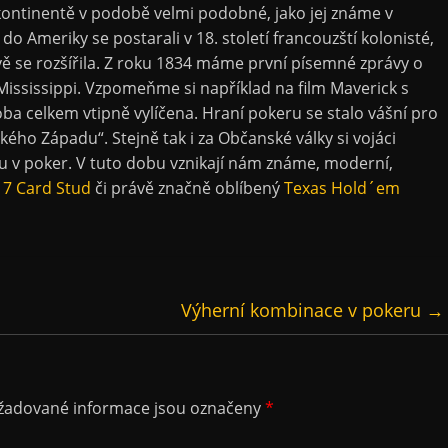
 kontinentě v podobě velmi podobné, jako jej známe v
o Ameriky se postarali v 18. století francouzští kolonisté,
ově se rozšířila. Z roku 1834 máme první písemné zprávy o
 Mississippi. Vzpomeňme si například na film Maverick s
oba celkem vtipně vylíčena. Hraní pokeru se stalo vášní pro
ho Západu“. Stejně tak i za Občanské války si vojáci
ou v poker. V tuto dobu vznikají nám známe, moderní,
,
7 Card Stud
či právě značně oblíbený
Texas Hold´em
Výherní kombinace v pokeru
→
žadované informace jsou označeny
*